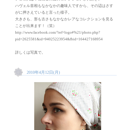
ハヴェル首相もなかなかの趣味人ですから、その辺はさす
がに押さえていると言った様子。
大きさも、形も古さもなかなかレアなコレクションを見る
ことが出来ます！（笑）
http://www.facebook.com/?ref=logo#%21/photo.php?
pid=2625581&id=94025223954&fbid=164427168954
詳しくは写真で。
2010年4月12日(月)