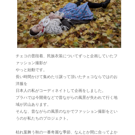
チェコの普段着、民族衣装についてずっと企画していたフ
ァッション撮影が
やっと始動です。
長い時間かけて集めたり譲って頂いたチェコならではのお
洋服を
日本人の私がコーディネイトして企画をしました。
プラハでは今開発などで昔ながらの風景が失われて行く地
域が沢山あります。
そんな、昔ながらの風景のなかでファッション撮影をとい
うのが私たちのプロジェクト。
枯れ葉舞う秋の一番奇麗な季節、なんとか間に合ってよか