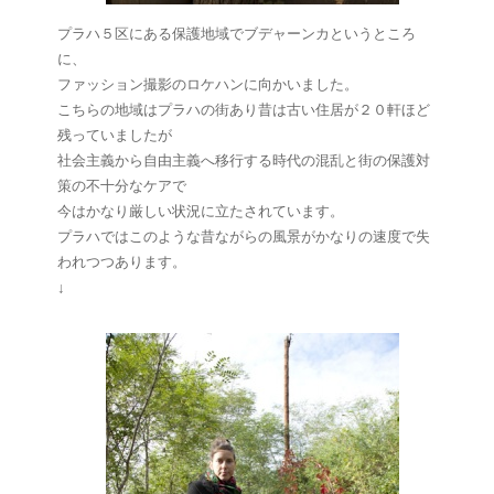
プラハ５区にある保護地域でブデャーンカというところ
に、
ファッション撮影のロケハンに向かいました。
こちらの地域はプラハの街あり昔は古い住居が２０軒ほど
残っていましたが
社会主義から自由主義へ移行する時代の混乱と街の保護対
策の不十分なケアで
今はかなり厳しい状況に立たされています。
プラハではこのような昔ながらの風景がかなりの速度で失
われつつあります。
↓