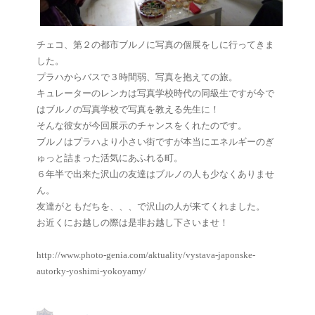
チェコ、第２の都市ブルノに写真の個展をしに行ってきま
した。
プラハからバスで３時間弱、写真を抱えての旅。
キュレーターのレンカは写真学校時代の同級生ですが今で
はブルノの写真学校で写真を教える先生に！
そんな彼女が今回展示のチャンスをくれたのです。
ブルノはプラハより小さい街ですが本当にエネルギーのぎ
ゅっと詰まった活気にあふれる町。
６年半で出来た沢山の友達はブルノの人も少なくありませ
ん。
友達がともだちを、、、で沢山の人が来てくれました。
お近くにお越しの際は是非お越し下さいませ！
http://www.photo-genia.com/aktuality/vystava-japonske-
autorky-yoshimi-yokoyamy/