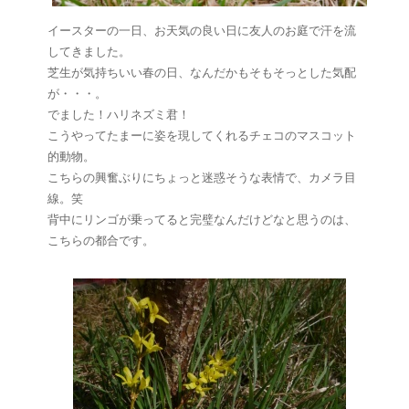
イースターの一日、お天気の良い日に友人のお庭で汗を流
してきました。
芝生が気持ちいい春の日、なんだかもそもそっとした気配
が・・・。
でました！ハリネズミ君！
こうやってたまーに姿を現してくれるチェコのマスコット
的動物。
こちらの興奮ぶりにちょっと迷惑そうな表情で、カメラ目
線。笑
背中にリンゴが乗ってると完璧なんだけどなと思うのは、
こちらの都合です。