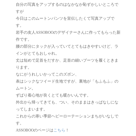
自分の写真をアップするのはなかなか恥ずかしいところで
すが
今日はこのムートンパンツを宣伝したくて写真アップで
す。
岩手の友人ASSOBOOのデザイナーさんに作ってもらった新
作です。
腰の部分にタックが入っていてとてもはきやすいけど、ラ
インがとてもおしゃれ。
丈は短めで足首をだすか、足首の細いブーツを履くときま
ります。
なにがうれしいかってこのズボン、
表はシックなツイード生地ですが、裏地が「もふもふ」の
ムートン。
ずばり着心地が良くとても暖かいんです。
外出から帰ってきても、つい、そのままはきっぱなしにな
ってしまいます。
これからの寒い季節ヘビーローテーションまちがいなしで
す。
ASSOBOOのページは
こちら
！