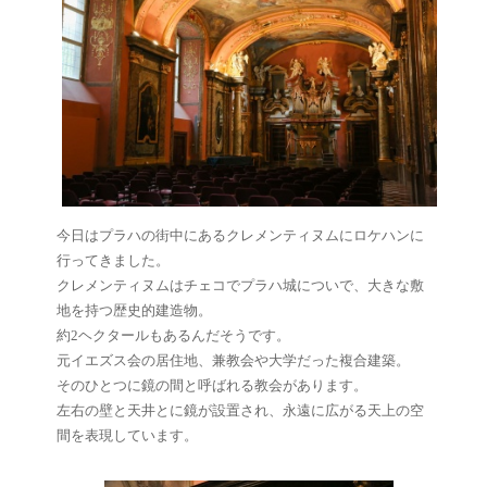
今日はプラハの街中にあるクレメンティヌムにロケハンに
行ってきました。
クレメンティヌムはチェコでプラハ城についで、大きな敷
地を持つ歴史的建造物。
約2ヘクタールもあるんだそうです。
元イエズス会の居住地、兼教会や大学だった複合建築。
そのひとつに鏡の間と呼ばれる教会があります。
左右の壁と天井とに鏡が設置され、永遠に広がる天上の空
間を表現しています。