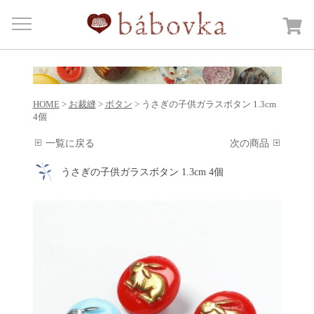
Menu
HOME
商品カテゴリー
Open submenu
HOME
>
お裁縫
>
ボタン
> うさぎの子供ガラスボタン 1.3cm
カートを見る
4個
日記
一覧に戻る
次の商品
bábovkaについて
うさぎの子供ガラスボタン 1.3cm 4個
ご注文・送料について
お問合せ