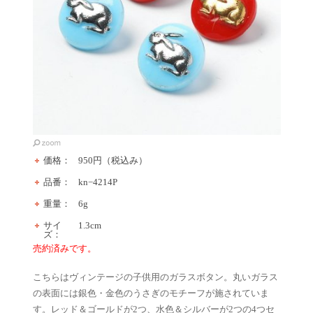
価格：
950円（税込み）
品番：
kn−4214P
重量：
6g
サイ
1.3cm
ズ：
売約済みです。
こちらはヴィンテージの子供用のガラスボタン。丸いガラス
の表面には銀色・金色のうさぎのモチーフが施されていま
す。レッド＆ゴールドが2つ、水色＆シルバーが2つの4つセ