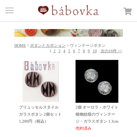
Menu
HOME
商品カテゴリー
Open submenu
HOME
>
ボタンとカボション
> ヴィンテージボタン
カートを見る
1
2
3
4
5
6
7
8
9
10
次の16件 >>
日記
bábovkaについて
ご注文・送料について
お問合せ
ブリュッセルスタイル
2個 オーロラ・ホワイト
ガラスボタン 2個セット
植物紋様のヴィンテー
1,200円（税込）
ジ・ガラスボタン 1.3cm
売約済み