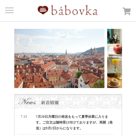
Menu
HOME
商品カテゴリー
Open submenu
カートを見る
日記
bábovkaについて
ご注文・送料について
お問合せ
7.15
7月20日月曜日の発送をもって夏季休業に入りま
す。ご注文は随時受け付けておりますが、再開（発
送）は9月2日からになります。