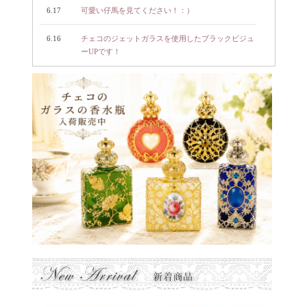
6.17
可愛い仔馬を見てください！：）
6.16
チェコのジェットガラスを使用したブラックビジュ
ーUPです！
5.22
ヴィンテージ・メタルボタンを7点アップしまし
た！
5.15
手前味噌で失礼します。着物ライフのブログです。
5.11
たんぽぽ茶のことブログに書きました！
4.30
週末のプラハレポート見てください〜！
4.30
チェコの2つの工房から新作のボタンをアップして
おります！
4.27
只今人気のガラスカボション、再入荷販売中です！
4.8
キラキラ・ガラスボタン＆カボション入荷出品中で
す〜！