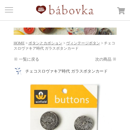
Menu
HOME
商品カテゴリー
Open submenu
HOME
>
ボタンとカボション
>
ヴィンテージボタン
> チェコ
カートを見る
スロヴァキア時代 ガラスボタンカード
日記
一覧に戻る
次の商品
bábovkaについて
チェコスロヴァキア時代 ガラスボタンカード
ご注文・送料について
お問合せ