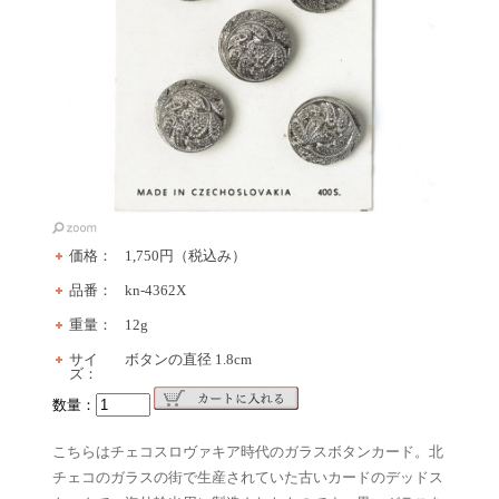
価格：
1,750円（税込み）
品番：
kn-4362X
重量：
12g
サイ
ボタンの直径 1.8cm
ズ：
数量：
こちらはチェコスロヴァキア時代のガラスボタンカード。北
チェコのガラスの街で生産されていた古いカードのデッドス