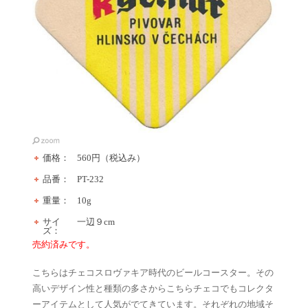
価格：
560円（税込み）
品番：
PT-232
重量：
10g
サイ
一辺９cm
ズ：
売約済みです。
こちらはチェコスロヴァキア時代のビールコースター。その
高いデザイン性と種類の多さからこちらチェコでもコレクタ
ーアイテムとして人気がでてきています。それぞれの地域そ