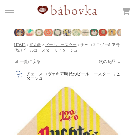
Menu
HOME
商品カテゴリー
Open submenu
HOME
>
印刷物
>
ビールコースター
> チェコスロヴァキア時
カートを見る
代のビールコースター リヒタージュ
日記
一覧に戻る
次の商品
bábovkaについて
チェコスロヴァキア時代のビールコースター リヒ
タージュ
ご注文・送料について
お問合せ