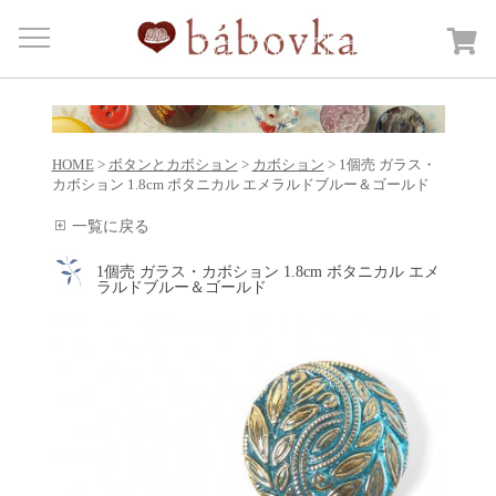
Menu
HOME
商品カテゴリー
Open submenu
HOME
>
ボタンとカボション
>
カボション
> 1個売 ガラス・
カートを見る
カボション 1.8cm ボタニカル エメラルドブルー＆ゴールド
日記
一覧に戻る
bábovkaについて
1個売 ガラス・カボション 1.8cm ボタニカル エメ
ラルドブルー＆ゴールド
ご注文・送料について
お問合せ