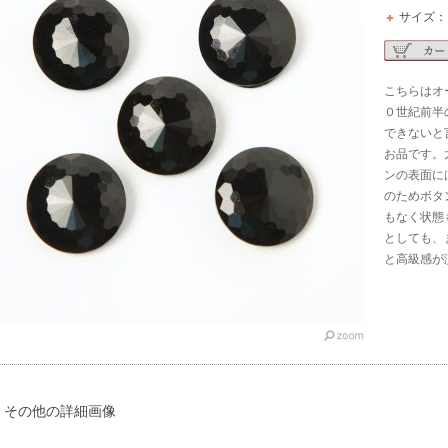
サイズ：
こちらはオ
０世紀前半
できないと
お品です。
ンの表面に
のためボタ
もなく状態
としても、
と高級感が
その他の詳細画像