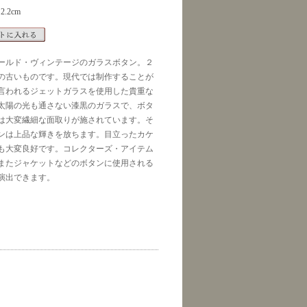
2.2cm
ールド・ヴィンテージのガラスボタン。２
の古いものです。現代では制作することが
言われるジェットガラスを使用した貴重な
太陽の光も通さない漆黒のガラスで、ボタ
は大変繊細な面取りが施されています。そ
ンは上品な輝きを放ちます。目立ったカケ
も大変良好です。コレクターズ・アイテム
またジャケットなどのボタンに使用される
演出できます。