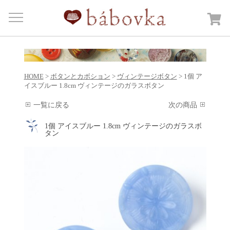
Menu
HOME
商品カテゴリー
Open submenu
HOME
>
ボタンとカボション
>
ヴィンテージボタン
> 1個 ア
カートを見る
イスブルー 1.8cm ヴィンテージのガラスボタン
日記
一覧に戻る
次の商品
bábovkaについて
1個 アイスブルー 1.8cm ヴィンテージのガラスボ
タン
ご注文・送料について
お問合せ