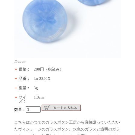
価格：
280円（税込み）
品番：
kn-2350X
重量：
3g
サイ
1.8cm
ズ：
数量：
こちらはかつてのガラスボタン工房から直接譲っていただい
たヴィンテージのガラスボタン。水色のガラスと透明のガラ