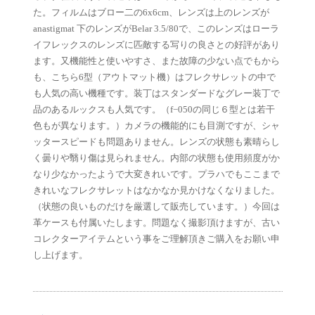
た。フィルムはブロー二の6x6cm、レンズは上のレンズが
anastigmat 下のレンズがBelar 3.5/80で、このレンズはローラ
イフレックスのレンズに匹敵する写りの良さとの好評があり
ます。又機能性と使いやすさ、また故障の少ない点でもから
も、こちら6型（アウトマット機）はフレクサレットの中で
も人気の高い機種です。装丁はスタンダードなグレー装丁で
品のあるルックスも人気です。（f−050の同じ６型とは若干
色もが異なります。）カメラの機能的にも目測ですが、シャ
ッタースピードも問題ありません。レンズの状態も素晴らし
く曇りや翳り傷は見られません。内部の状態も使用頻度がか
なり少なかったようで大変きれいです。プラハでもここまで
きれいなフレクサレットはなかなか見かけなくなりました。
（状態の良いものだけを厳選して販売しています。）今回は
革ケースも付属いたします。問題なく撮影頂けますが、古い
コレクターアイテムという事をご理解頂きご購入をお願い申
し上げます。