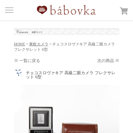
Menu
HOME
商品カテゴリー
Open submenu
HOME
>
東欧カメラ
> チェコスロヴァキア 高級二眼カメラ
カートを見る
フレクサレット 6型
日記
一覧に戻る
次の商品
bábovkaについて
チェコスロヴァキア 高級二眼カメラ フレクサレ
ット 6型
ご注文・送料について
お問合せ