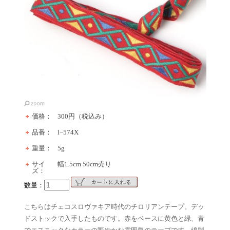
価格：
300円（税込み）
品番：
l−574X
重量：
5g
サイ
幅1.5cm 50cm売り
ズ：
数量：
こちらはチェコスロヴァキア時代のチロリアンテープ。デッ
ドストックで入手したものです。赤をベースに黄色と緑、青