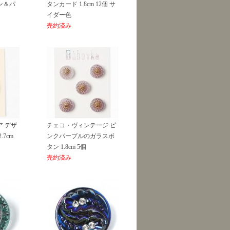
ン＆パ
タンカード 1.8cm 12個 サ
イダー色
売約済み
 デザ
チェコ・ヴィンテージ ピ
7cm
ンクパープルのガラスボ
タン 1.8cm 5個
売約済み