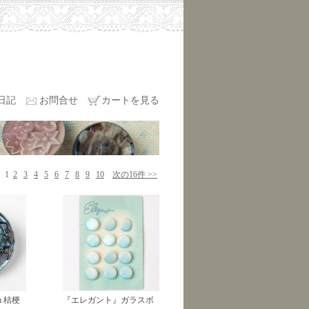
日記
お問合せ
カートを見る
1
2
3
4
5
6
7
8
9
10
次の16件 >>
m 桔梗
『エレガント』ガラスボ