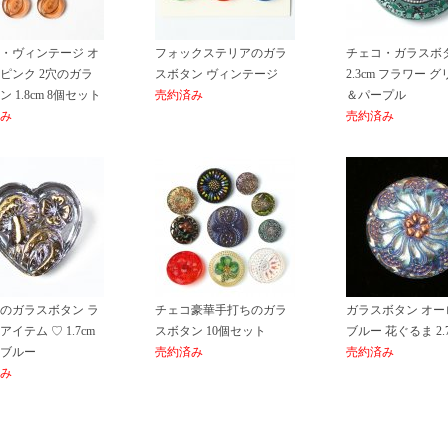
・ヴィンテージ オ
フォックステリアのガラ
チェコ・ガラスボ
ピンク 2穴のガラ
スボタン ヴィンテージ
2.3cm フラワー 
 1.8cm 8個セット
売約済み
＆パープル
み
売約済み
のガラスボタン ラ
チェコ豪華手打ちのガラ
ガラスボタン オー
イテム ♡ 1.7cm
スボタン 10個セット
ブルー 花ぐるま 2.7
ブルー
売約済み
売約済み
み