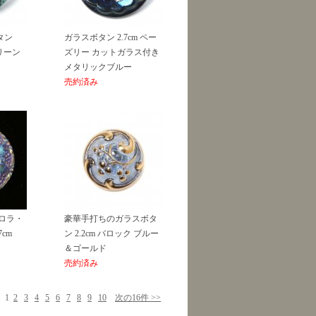
タン
ガラスボタン 2.7cm ペー
グリーン
ズリー カットガラス付き
メタリックブルー
売約済み
ロラ・
豪華手打ちのガラスボタ
cm
ン 2.2cm バロック ブルー
＆ゴールド
売約済み
1
2
3
4
5
6
7
8
9
10
次の16件 >>