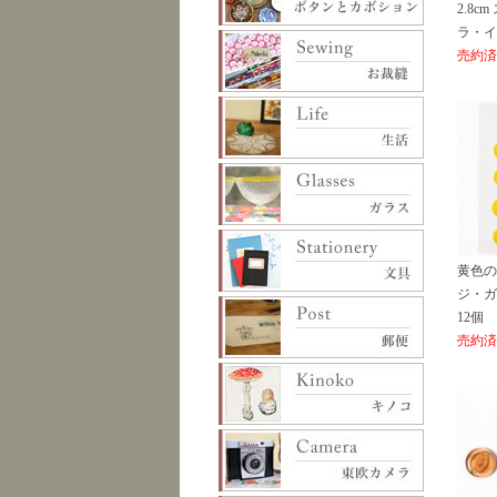
2.8c
ラ・イ
売約済
黄色の
ジ・ガ
12個
売約済