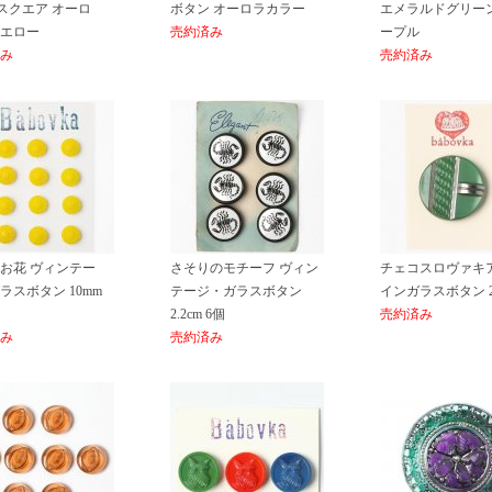
m スクエア オーロ
ボタン オーロラカラー
エメラルドグリー
エロー
売約済み
ープル
み
売約済み
お花 ヴィンテー
さそりのモチーフ ヴィン
チェコスロヴァキア
ラスボタン 10mm
テージ・ガラスボタン
インガラスボタン 2.
2.2cm 6個
売約済み
み
売約済み