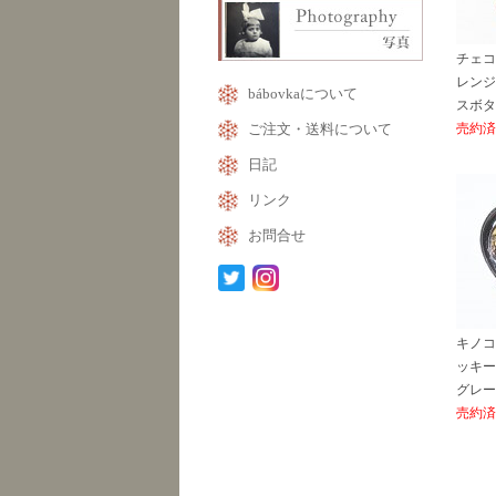
チェコ
レンジ
bábovkaについて
スボタン
ご注文・送料について
売約済
日記
リンク
お問合せ
キノコ
ッキーア
グレー
売約済