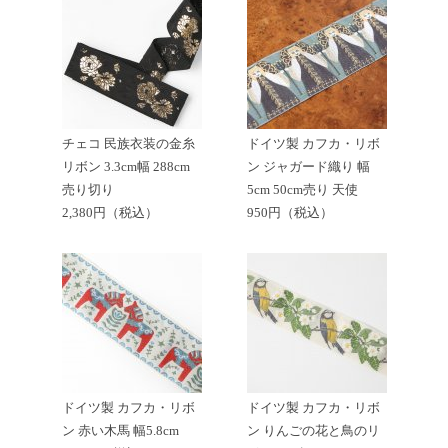
チェコ 民族衣装の金糸
ドイツ製 カフカ・リボ
リボン 3.3cm幅 288cm
ン ジャガード織り 幅
売り切り
5cm 50cm売り 天使
2,380円（税込）
950円（税込）
ドイツ製 カフカ・リボ
ドイツ製 カフカ・リボ
ン 赤い木馬 幅5.8cm
ン りんごの花と鳥のリ