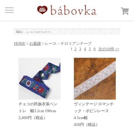
Menu
HOME
商品カテゴリー
Open submenu
HOME
>
お裁縫
> レース・チロリアンテープ
カートを見る
1
2
3
4
5
6
次の16件 >>
日記
bábovkaについて
ご注文・送料について
お問合せ
チェコの民族衣装ペン
ヴィンテージ ロマンチ
トレ 幅3.2cm 190cm
ック・ボビンレース
2,400円（税込）
4.5cm幅
450円（税込）