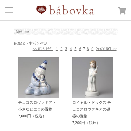
Menu
HOME
商品カテゴリー
Open submenu
HOME
>
生活
> 生活
カートを見る
<< 前の16件
1
2
3
4
5
6
7
8
9
次の16件 >>
日記
bábovkaについて
ご注文・送料について
お問合せ
チェコスロヴァキア・
ロイヤル・ドゥクス チ
小さなピエロの置物
ェコスロヴァキアの磁
2,600円（税込）
器の置物
7,200円（税込）