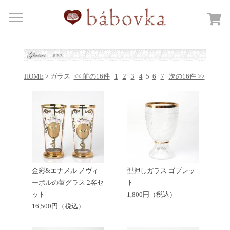
Menu
HOME
商品カテゴリー
Open submenu
HOME
> ガラス
<< 前の16件
1
2
3
4
5
6
7
次の16件 >>
カートを見る
日記
bábovkaについて
ご注文・送料について
お問合せ
金彩&エナメル ノヴィ
型押しガラス ゴブレッ
ーボルの菫グラス 2客セ
ト
ット
1,800円（税込）
16,500円（税込）