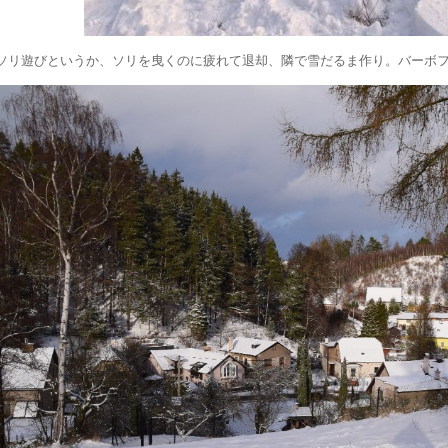
ソリ遊びというか、ソリを曳くのに疲れて退却、隣で雪だるま作り。バーボ