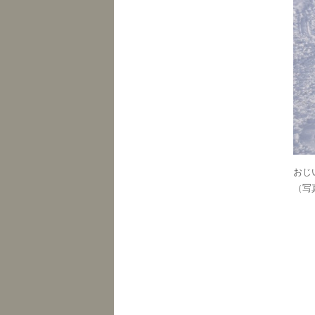
おじ
（写