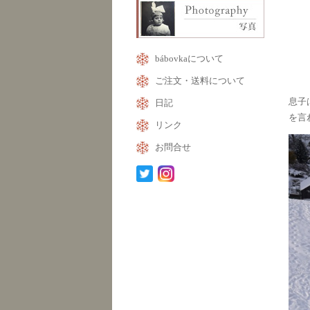
bábovkaについて
ご注文・送料について
息子
日記
を言
リンク
お問合せ